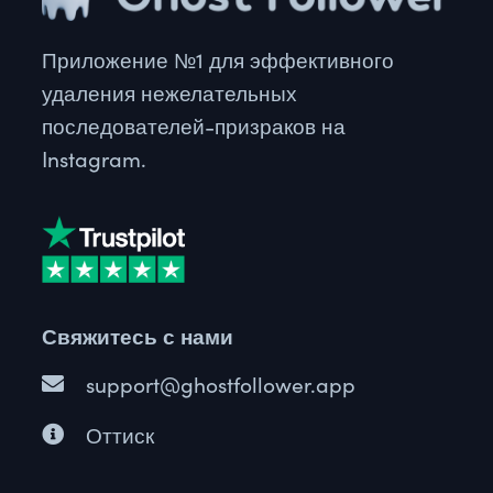
Приложение №1 для эффективного
удаления нежелательных
последователей-призраков на
Instagram.
Italian
French
Свяжитесь с нами
Russian
support@ghostfollower.app
Portuguese
Spanish
Оттиск
Turkish
German